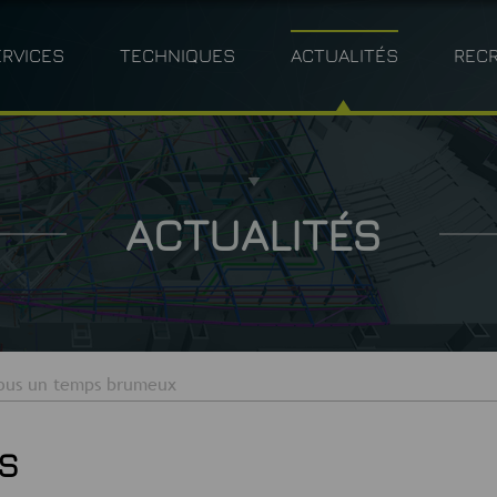
ERVICES
TECHNIQUES
ACTUALITÉS
REC
MÉTRIE
ARCHITECTURE
BÉNÉFICES CLIENTS
PHOTOGRAMMÉTRIE
INDUSTRIE
POLITIQ
BT
M
ACTUALITÉS
sous un temps brumeux
S