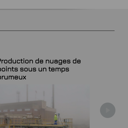
Production de nuages de
Invest
points sous un temps
scanne
brumeux