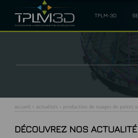
TPLM-3D
S
QUI SOMMES-NOUS ?
LASERGRAM
accueil
>
actualités
>
production de nuages de points 
DÉCOUVREZ NOS ACTUALITÉ