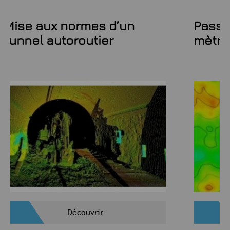
Mise aux normes d’un
Passa
tunnel autoroutier
mètre
Découvrir