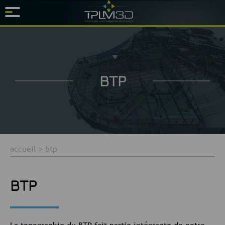
BTP
accueil
>
btp
BTP