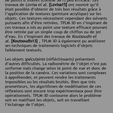
de points d’intérêt (comme SIFT) peu efficace. Les
travaux de
Lovisa et al.
[Lovisa15]
ont montré qu’il
était possible d’obtenir de très bon résultats grâce à
l’application de textures (peinture acrylique) sur les
objets. Ces textures nécessitent cependant des solvants
puissants afin d’être retirées. TPLM-3D en s’inspirant de
ces travaux a mis au point une texture efficace pouvant
être retirée par un simple coup de chiffon ou de jet
d’eau. En s’inspirant des travaux de
Koutsoudis et
al.
[Koutsoudis13]
, TPLM-3D à également pu améliorer
ses techniques de traitements logiciels d’objets
faiblement texturés.
Les objets
spéculaires
(réfléchissants) présentent
d’autres difficultés. La radiométrie de l’objet n’est pas
uniforme mais change selon le point de vue et donc de
la position de la caméra. Ces variations sont complexes
à appréhender, et peuvent rendre les traitements
impossibles ou les résultats bruités. Bien que très
prometteurs, les algorithmes de modélisation de ces
réflexions sont encore trop expérimentaux pour être
opérationnels. TPLM-3D contourne alors le problème
soit en matifiant les objets, soit en travaillant
l’éclairage de l’objet.