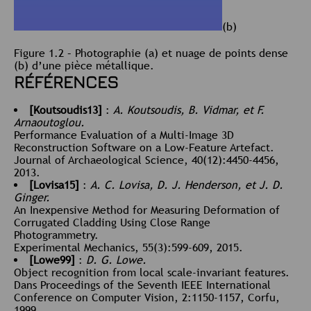
(b)
Figure 1.2 – Photographie (a) et nuage de points dense
(b) d’une pièce métallique.
RÉFÉRENCES
[Koutsoudis13]
:
A. Koutsoudis, B. Vidmar, et F.
Arnaoutoglou.
Performance Evaluation of a Multi-Image 3D
Reconstruction Software on a Low-Feature Artefact.
Journal of Archaeological Science, 40(12):4450-4456,
2013.
[Lovisa15]
:
A. C. Lovisa, D. J. Henderson, et J. D.
Ginger.
An Inexpensive Method for Measuring Deformation of
Corrugated Cladding Using Close Range
Photogrammetry.
Experimental Mechanics, 55(3):599-609, 2015.
[Lowe99]
:
D. G. Lowe.
Object recognition from local scale-invariant features.
Dans Proceedings of the Seventh IEEE International
Conference on Computer Vision, 2:1150-1157, Corfu,
1999.