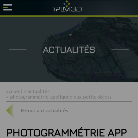
ACTUALITÉS
accueil
>
actualités
>
photogrammétrie appliquée aux petits objets
Retour aux actualités
PHOTOGRAMMÉTRIE APP