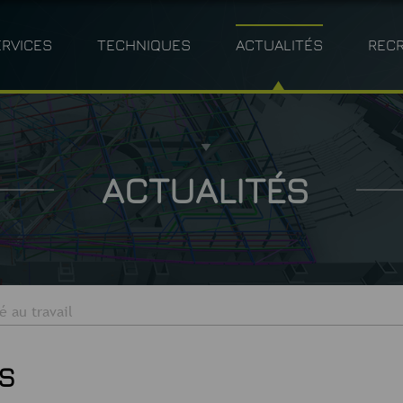
ERVICES
TECHNIQUES
ACTUALITÉS
REC
MÉTRIE
ARCHITECTURE
BÉNÉFICES CLIENTS
PHOTOGRAMMÉTRIE
INDUSTRIE
POLITIQ
BT
M
ACTUALITÉS
é au travail
S