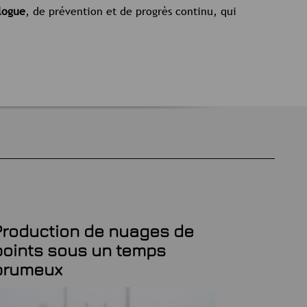
alogue
, de prévention et de progrès continu, qui
Production de nuages de
Invest
points sous un temps
scanne
brumeux