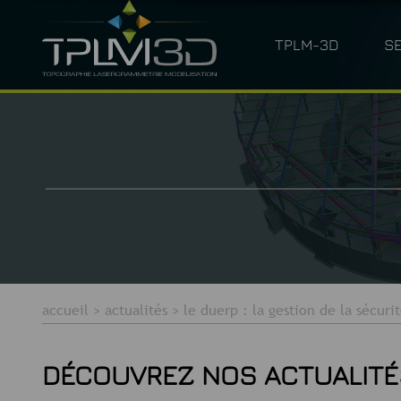
TPLM-3D
S
QUI SOMMES-NOUS ?
LASERGRAM
accueil
>
actualités
>
le duerp : la gestion de la sécurit
DÉCOUVREZ NOS ACTUALITÉ