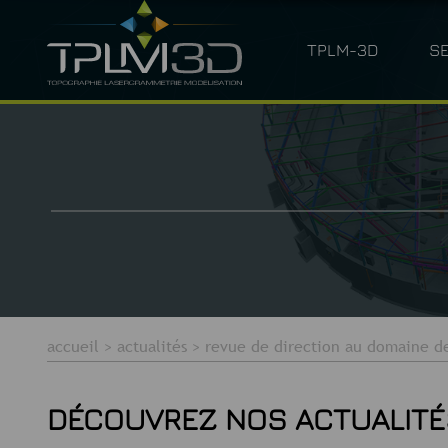
TPLM-3D
S
QUI SOMMES-NOUS ?
LASERGRAM
accueil
>
actualités
>
revue de direction au domaine d
DÉCOUVREZ NOS ACTUALITÉ