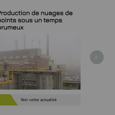
Production de nuages de
Invest
points sous un temps
scanne
brumeux
Voir cette actualité