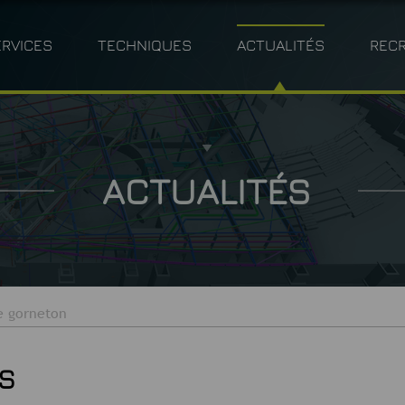
ERVICES
TECHNIQUES
ACTUALITÉS
REC
MÉTRIE
ARCHITECTURE
BÉNÉFICES CLIENTS
PHOTOGRAMMÉTRIE
INDUSTRIE
POLITIQ
BT
M
ACTUALITÉS
e gorneton
S