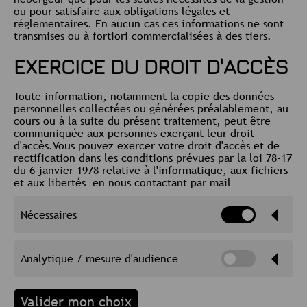
ou pour satisfaire aux obligations légales et
réglementaires. En aucun cas ces informations ne sont
transmises ou à fortiori commercialisées à des tiers.
EXERCICE DU DROIT D'ACCÈS
Toute information, notamment la copie des données
personnelles collectées ou générées préalablement, au
cours ou à la suite du présent traitement, peut être
communiquée aux personnes exerçant leur droit
d'accès.Vous pouvez exercer votre droit d'accès et de
rectification dans les conditions prévues par la loi 78-17
du 6 janvier 1978 relative à l'informatique, aux fichiers
et aux libertés en nous contactant par mail
Nécessaires
Ces cookies permettent de garantir des
Analytique / mesure d'audience
fonctionnalités importantes du site. Le site web ne
pouvant fonctionner correctement sans eux, ils ne
peuvent être désactivés.
Ces cookies permettent de générer des statistiques