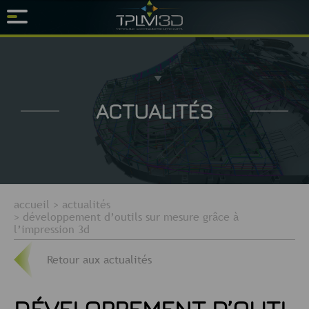
ACTUALITÉS
accueil
>
actualités
>
développement d’outils sur mesure grâce à
l’impression 3d
Retour aux actualités