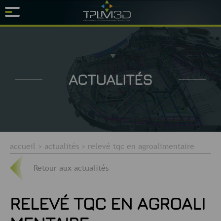
ACTUALITÉS
accueil
>
actualités
>
relevé tqc en agroalimentaire
Retour aux actualités
RELEVÉ TQC EN AGROALI