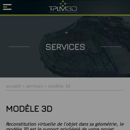
SERVICES
accueil
>
services
>
modèle 3d
MODÈLE 3D
Reconstitution virtuelle de l'objet dans sa géométrie, le
modèle 3D est le support privilégié de votre projet.