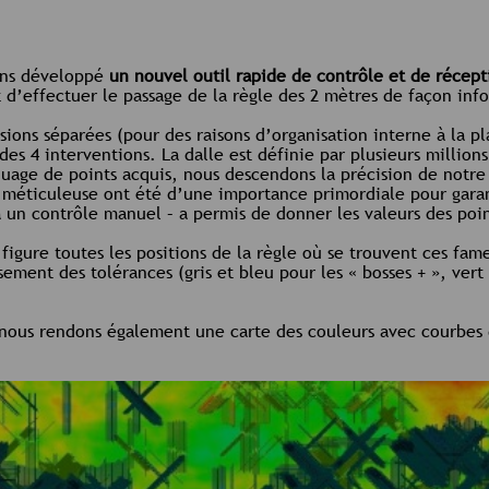
ons développé
un nouvel outil rapide de contrôle et de récept
t d’effectuer le passage de la règle des 2 mètres de façon inf
ssions séparées (pour des raisons d’organisation interne à la p
des 4 interventions. La dalle est définie par plusieurs millio
 nuage de points acquis, nous descendons la précision de notr
 méticuleuse ont été d’une importance primordiale pour garan
à un contrôle manuel – a permis de donner les valeurs des poin
 figure toutes les positions de la règle où se trouvent ces fa
ement des tolérances (gris et bleu pour les « bosses + », vert
nous rendons également une carte des couleurs avec courbes d