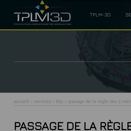
TPLM-3D
S
QUI SOMMES-NOUS ?
LASERGRAM
accueil
>
services
>
btp
>
passage de la règle des 2 mèt
PASSAGE DE LA RÈGL