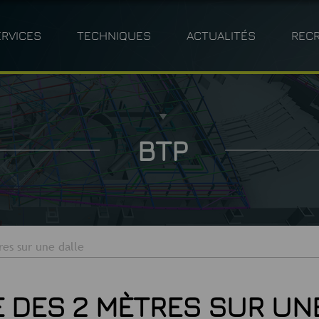
ERVICES
TECHNIQUES
ACTUALITÉS
REC
MÉTRIE
ARCHITECTURE
BÉNÉFICES CLIENTS
PHOTOGRAMMÉTRIE
INDUSTRIE
POLITIQ
BT
M
BTP
res sur une dalle
E DES 2 MÈTRES SUR UN