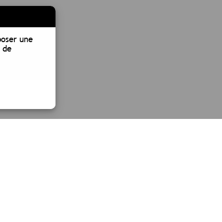
poser une
 de