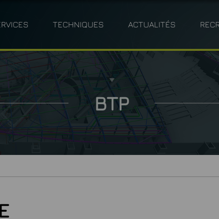
ERVICES
TECHNIQUES
ACTUALITÉS
REC
MÉTRIE
ARCHITECTURE
BÉNÉFICES CLIENTS
PHOTOGRAMMÉTRIE
INDUSTRIE
POLITIQ
BT
M
BTP
E