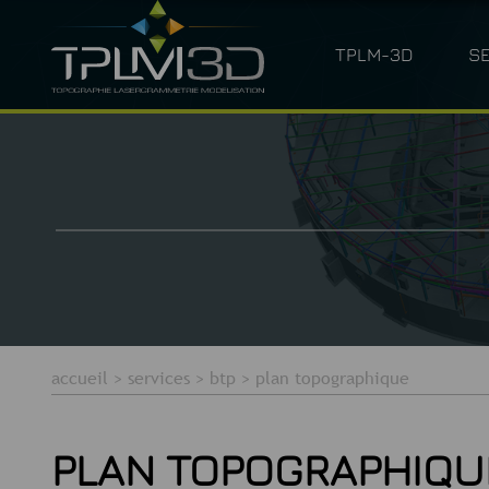
TPLM-3D
S
QUI SOMMES-NOUS ?
LASERGRAM
accueil
>
services
>
btp
>
plan topographique
PLAN TOPOGRAPHIQU