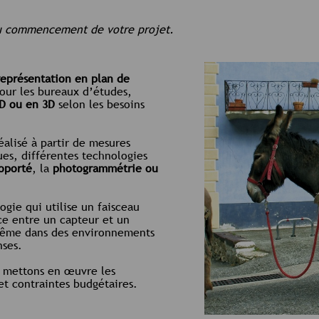
 au commencement de votre projet.
représentation en plan de
pour les bureaux d’études,
2D ou en 3D
selon les besoins
éalisé à partir de mesures
es, différentes technologies
roporté
, la
photogrammétrie ou
gie qui utilise un faisceau
ce entre un capteur et un
 même dans des environnements
nses.
s mettons en œuvre les
et contraintes budgétaires.