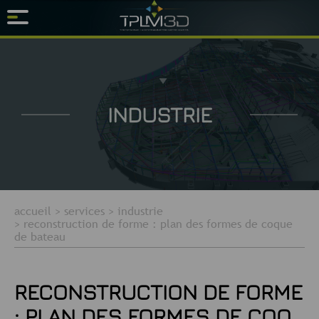
INDUSTRIE
accueil
>
services
>
industrie
>
reconstruction de forme : plan des formes de coque
de bateau
RECONSTRUCTION DE FORME
: PLAN DES FORMES DE COQ