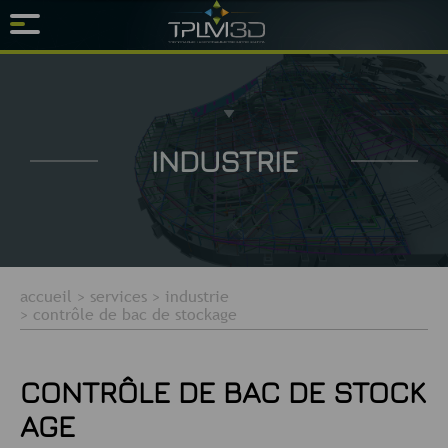
INDUSTRIE
accueil
>
services
>
industrie
>
contrôle de bac de stockage
CONTRÔLE DE BAC DE STOCK
AGE