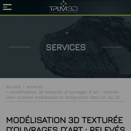
SERVICES
accueil
>
services
>
modélisation 3d texturée d’ouvrages d’art : relevés
laser scanner embarqués et intégration dans un sig 3d
MODÉLISATION 3D TEXTURÉE
D’OUVRAGES D’ART : RELEVÉS