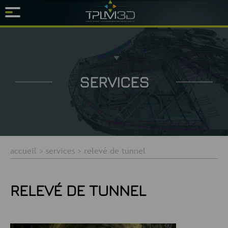
SERVICES
accueil
>
services
>
relevé de tunnel
RELEVÉ DE TUNNEL