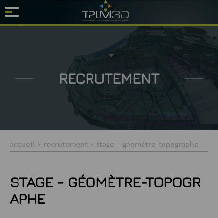
RECRUTEMENT
accueil
>
recrutement
>
stage - géomètre-topographe
STAGE - GÉOMÈTRE-TOPOGR
APHE